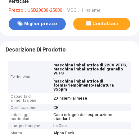
verticale
Prezzo：USD20000-25000
MOQ：1 insieme
Miglior prezzo
Contattaci
Descrizione Di Prodotto
,
macchina imballatrice di 220V VFFS
Macchina imballatrice del granello
VFFS
Evidenziare
,
macchina imballatrice di
forma/riempimento/saldatura
35ppm
Capacità di
20 insiemi al mese
alimentazione
Certificazione
CE
Imballaggi
Caso di legno dell'esportazione
particolari
standard
Luogo di origine
La Cina
Marca
Alpha Pack