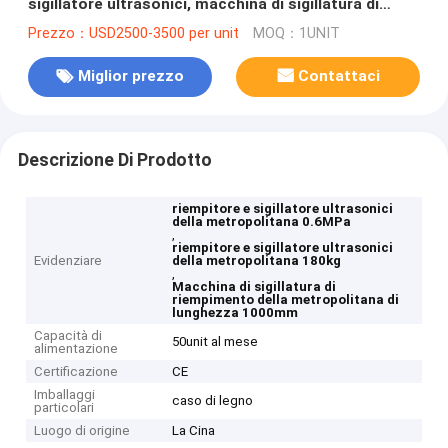
sigillatore ultrasonici, macchina di sigillatura di
riempimento della metropolitana di lunghezza
Prezzo：USD2500-3500 per unit
MOQ：1UNIT
1000mm
Miglior prezzo
Contattaci
Descrizione Di Prodotto
riempitore e sigillatore ultrasonici
della metropolitana 0.6MPa
,
riempitore e sigillatore ultrasonici
Evidenziare
della metropolitana 180kg
,
Macchina di sigillatura di
riempimento della metropolitana di
lunghezza 1000mm
Capacità di
50unit al mese
alimentazione
Certificazione
CE
Imballaggi
caso di legno
particolari
Luogo di origine
La Cina