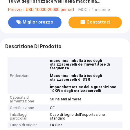
10KW degli strizzacervelli della macchina
imballatrice
Prezzo：USD 10000-20000 per set
MOQ：1 insieme
Miglior prezzo
Contattaci
Descrizione Di Prodotto
macchina imballatrice degli
strizzacervelli dell'invertitore di
frequenza
,
Evidenziare
Macchina imballatrice degli
strizzacervelli di SSR
,
Impacchettatrice della guarnizione
10KW e degli strizzacervelli
Capacità di
50 insiemi al mese
alimentazione
Certificazione
CE
Imballaggi
Caso di legno dell'esportazione
particolari
standard
Luogo di origine
La Cina