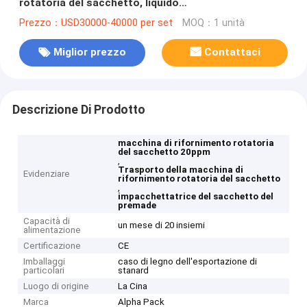
rotatoria del sacchetto, liquido
dell'impacchettatrice del sacchetto di Premade
Prezzo：USD30000-40000 per set
MOQ：1 unità
Miglior prezzo
Contattaci
Descrizione Di Prodotto
macchina di rifornimento rotatoria
del sacchetto 20ppm
,
Trasporto della macchina di
Evidenziare
rifornimento rotatoria del sacchetto
,
impacchettatrice del sacchetto del
premade
Capacità di
un mese di 20 insiemi
alimentazione
Certificazione
CE
Imballaggi
caso di legno dell'esportazione di
particolari
stanard
Luogo di origine
La Cina
Marca
Alpha Pack