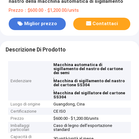
nastro della macchina automatica di sigillamento
Prezzo：$600.00 - $1,200.00/units
Miglior prezzo
Contattaci
Descrizione Di Prodotto
Macchina automatica di
sigillamento del nastro del cartone
dei semi
,
Evidenziare
Macchina di sigillamento del nastro
del cartone SS304
,
Macchina del sigillatore del cartone
SS304
Luogo di origine
Guangdong, Cina
Certificazione
CE ISO
Prezzo
$600.00 - $1,200.00/units
Imballaggi
Caso di legno dell'esportazione
particolari
standard
Capacità di
30 unità/unità al mese