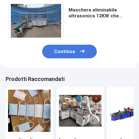
Maschera eliminabile
ultrasonica 12KW che
rende a macchina 70ppm
antivirale adulto
Continua
Prodotti Raccomandati