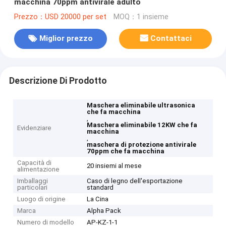
macchina 70ppm antivirale adulto
Prezzo：USD 20000 per set
MOQ：1 insieme
Miglior prezzo
Contattaci
Descrizione Di Prodotto
Maschera eliminabile ultrasonica
che fa macchina
,
Maschera eliminabile 12KW che fa
Evidenziare
macchina
,
maschera di protezione antivirale
70ppm che fa macchina
Capacità di
20 insiemi al mese
alimentazione
Imballaggi
Caso di legno dell'esportazione
particolari
standard
Luogo di origine
La Cina
Marca
Alpha Pack
Numero di modello
AP-KZ-1-1