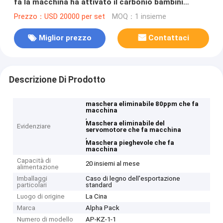
fa la macchina ha attivato il carbonio bambini
pieghevoli
Prezzo：USD 20000 per set
MOQ：1 insieme
Miglior prezzo
Contattaci
Descrizione Di Prodotto
maschera eliminabile 80ppm che fa
macchina
,
Maschera eliminabile del
Evidenziare
servomotore che fa macchina
,
Maschera pieghevole che fa
macchina
Capacità di
20 insiemi al mese
alimentazione
Imballaggi
Caso di legno dell'esportazione
particolari
standard
Luogo di origine
La Cina
Marca
Alpha Pack
Numero di modello
AP-KZ-1-1