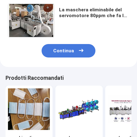
La maschera eliminabile del
servomotore 80ppm che fa la
macchina ha attivato il
carbonio bambini pieghevoli
Continua
Prodotti Raccomandati